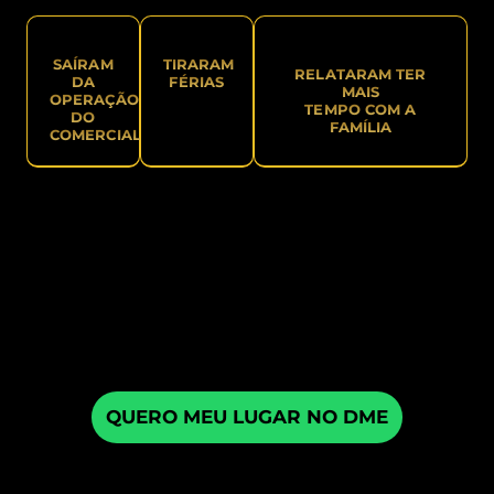
SAÍRAM
TIRARAM
RELATARAM TER
DA
FÉRIAS
MAIS
OPERAÇÃO
TEMPO COM A
DO
FAMÍLIA
COMERCIAL
ENCURTE O CAMINHO
PARA
SUA EMPRESA DESTRAVAR
O
PRÓXIMO RECORDE DE
FATURAMENTO
QUERO MEU LUGAR NO DME