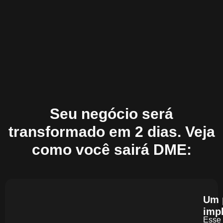
Seu negócio será
transformado em 2 dias. Veja
como você sairá DME:
Um 
imp
Esse 