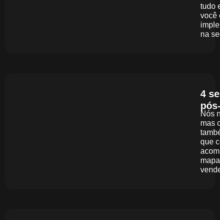
tudo 
você 
imple
na se
4 s
pós
Nós n
mas c
també
que c
acom
mapa 
vende