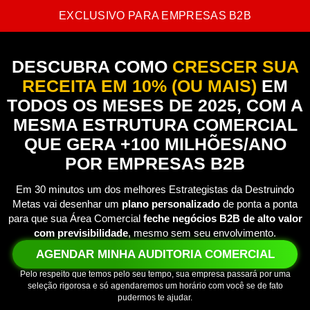
EXCLUSIVO PARA EMPRESAS B2B
DESCUBRA COMO
CRESCER SUA
RECEITA EM 10% (OU MAIS)
EM
TODOS OS MESES DE 2025, COM A
MESMA ESTRUTURA COMERCIAL
QUE GERA +100 MILHÕES/ANO
POR EMPRESAS B2B
Em 30 minutos um dos melhores Estrategistas da Destruindo
Metas vai desenhar um
plano personalizado
de ponta a ponta
para que sua Área Comercial
feche negócios B2B de alto valor
com previsibilidade
, mesmo sem seu envolvimento.
AGENDAR MINHA AUDITORIA COMERCIAL
Pelo respeito que temos pelo seu tempo, sua empresa passará por uma
seleção rigorosa e só agendaremos um horário com você se de fato
pudermos te ajudar.